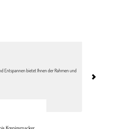
n und Entspannen bietet Ihnen der Rahmen und
Sie rahmen majestätisc
bis Kœnigsmacker.