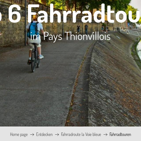
 6 Fahrradto
im Pays Thionvillois
Home page
Entdecken
Fahrradroute la Voie bleue
Fahrradtouren