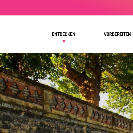
Aller
au
contenu
principal
ENTDECKEN
VORBEREITEN