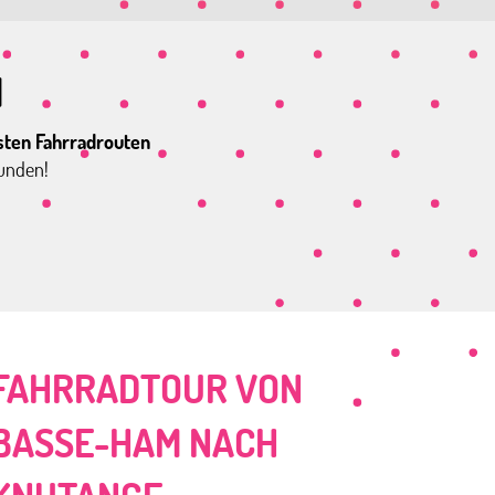
d
sten
Fahrradrouten
funden!
FAHRRADTOUR VON
BASSE-HAM NACH