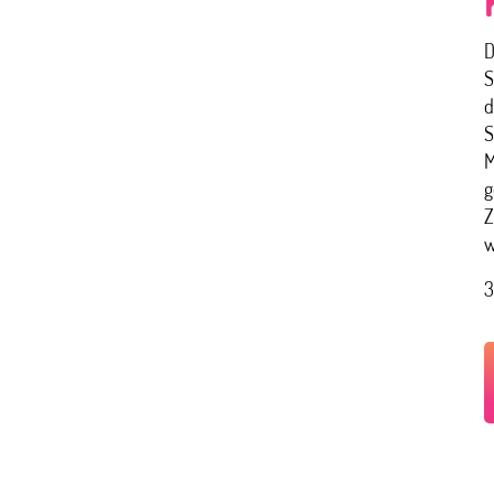
D
S
d
S
M
g
Z
w
3