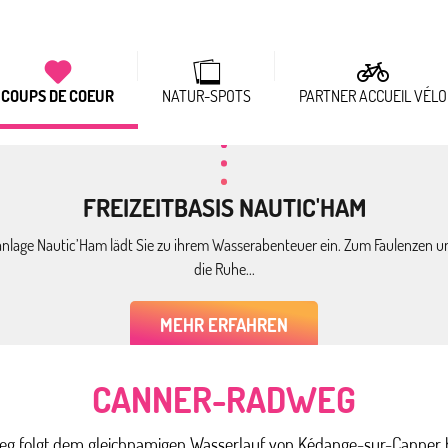
COUPS DE COEUR
NATUR-SPOTS
PARTNER ACCUEIL VÉLO
FREIZEITBASIS NAUTIC'HAM
zeitanlage Nautic’Ham lädt Sie zu ihrem Wasserabenteuer ein. Zum Faulenze
die Ruhe...
MEHR ERFAHREN
CANNER-RADWEG
g folgt dem gleichnamigen Wasserlauf von Kédange-sur-Canner 