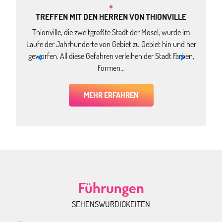
TREFFEN MIT DEN HERREN VON THIONVILLE
KULISSENWECHSEL
Thionville, die zweitgrößte Stadt der Mosel, wurde im
Wi
Laufe der Jahrhunderte von Gebiet zu Gebiet hin und her
M
SICH SELBST ÜBERTREFFEN
geworfen. All diese Gefahren verleihen der Stadt Farben,
Formen...
MEHR ERFAHREN
Führungen
SEHENSWÜRDIGKEITEN