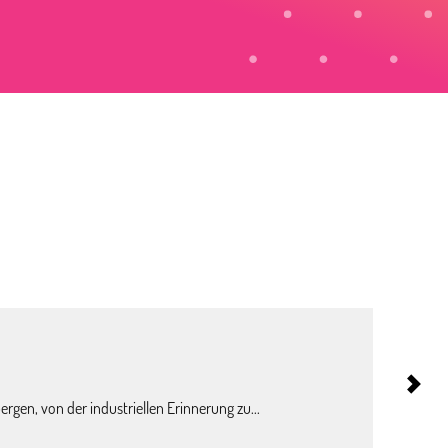
Ab
136
€
pro person*
ALTE
gen, von der industriellen Erinnerung zu...
Ob sie di