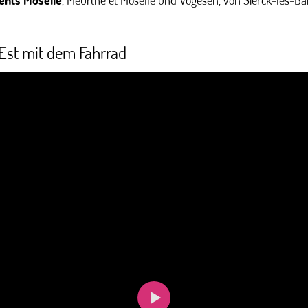
ents Moselle
, Meurthe et Moselle und Vogesen, von Sierck-les-Bai
Est mit dem Fahrrad