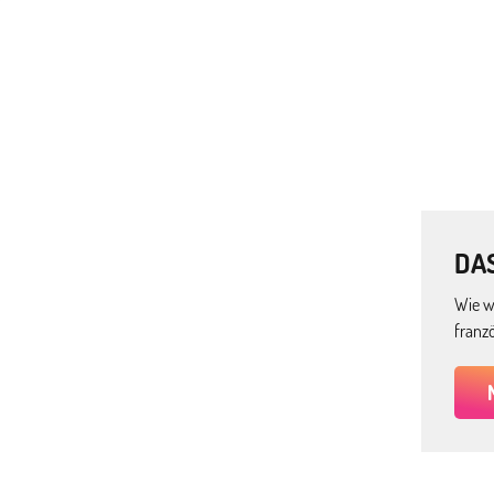
DA
Wie w
franz