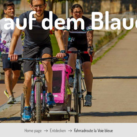
 auf dem Bla
Home page
Entdecken
Fahrradroute la Voie bleue