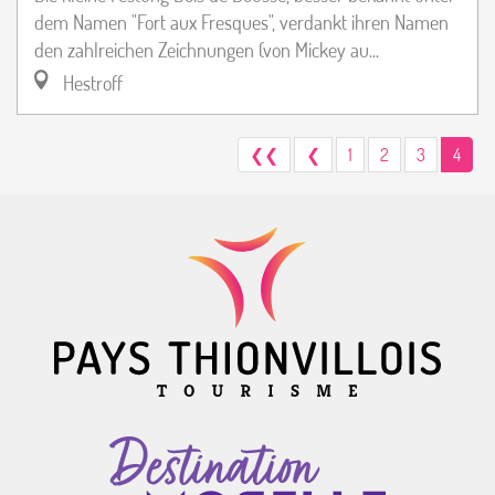
dem Namen "Fort aux Fresques", verdankt ihren Namen
den zahlreichen Zeichnungen (von Mickey au...
Hestroff
❮❮
❮
1
2
3
4