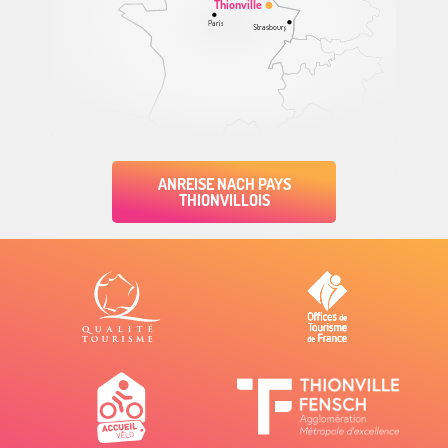
Thionville
Paris
Strasbourg
ANREISE NACH PAYS
THIONVILLOIS