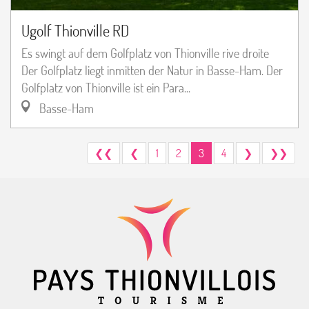
Ugolf Thionville RD
Es swingt auf dem Golfplatz von Thionville rive droite
Der Golfplatz liegt inmitten der Natur in Basse-Ham. Der
Golfplatz von Thionville ist ein Para...
Basse-Ham
❮❮
❮
1
2
3
4
❯
❯❯