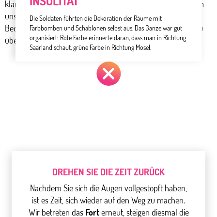
INSOLITÄT
klarem Wetter Luxemburg und Deutschland ausmachen, um
uns ein wenig mehr von unserer
Frontalität
und der
Die Soldaten führten die Dekoration der Räume mit
Bedeutung eines solchen bald hundertjährigen Bauwerks zu
Farbbomben und Schablonen selbst aus. Das Ganze war gut
organisiert: Rote Farbe erinnerte daran, dass man in Richtung
überzeugen.
Saarland schaut, grüne Farbe in Richtung Mosel.
DREHEN SIE DIE ZEIT ZURÜCK
Nachdem Sie sich die Augen vollgestopft haben,
ist es Zeit, sich wieder auf den Weg zu machen.
Wir betreten das
Fort
erneut, steigen diesmal die