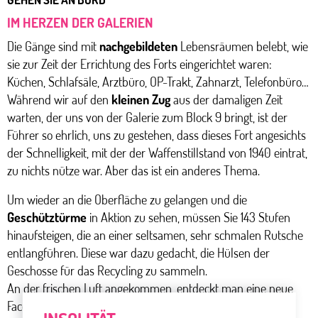
IM HERZEN DER GALERIEN
Die Gänge sind mit
nachgebildeten
Lebensräumen belebt, wie
sie zur Zeit der Errichtung des Forts eingerichtet waren:
Küchen, Schlafsäle, Arztbüro, OP-Trakt, Zahnarzt, Telefonbüro…
Während wir auf den
kleinen Zug
aus der damaligen Zeit
warten, der uns von der Galerie zum Block 9 bringt, ist der
Führer so ehrlich, uns zu gestehen, dass dieses Fort angesichts
der Schnelligkeit, mit der der Waffenstillstand von 1940 eintrat,
zu nichts nütze war. Aber das ist ein anderes Thema.
Um wieder an die Oberfläche zu gelangen und die
Geschütztürme
in Aktion zu sehen, müssen Sie 143 Stufen
hinaufsteigen, die an einer seltsamen, sehr schmalen Rutsche
entlangführen. Diese war dazu gedacht, die Hülsen der
Geschosse für das Recycling zu sammeln.
An der frischen Luft angekommen, entdeckt man eine neue
Facette der
Mosellandschaft
und vor allem kann man bei