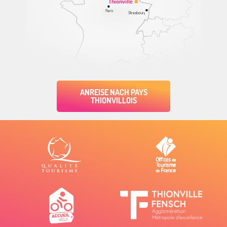
Thionville
Paris
Strasbourg
ANREISE NACH PAYS
THIONVILLOIS