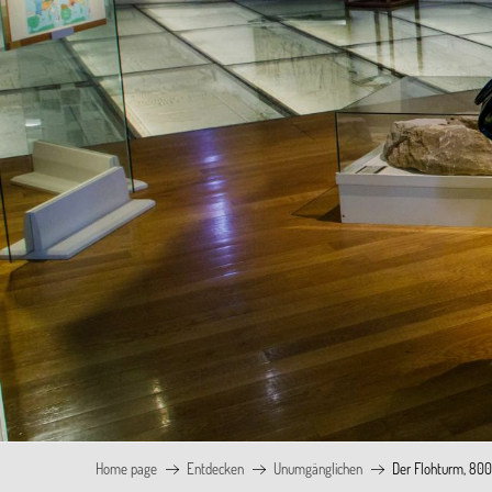
Home page
Entdecken
Unumgänglichen
Der Flohturm, 800