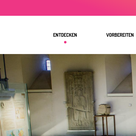
Aller
au
contenu
principal
ENTDECKEN
VORBEREITEN