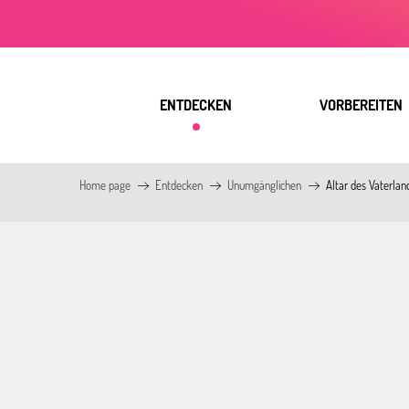
Aller
au
contenu
principal
ENTDECKEN
VORBEREITEN
Home page
Entdecken
Unumgänglichen
Altar des Vaterlan