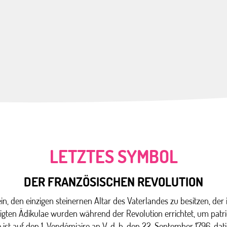
LETZTES SYMBOL
DER FRANZÖSISCHEN REVOLUTION
in, den einzigen steinernen Altar des Vaterlandes zu besitzen, der 
tigten Ädikulae wurden während der Revolution errichtet, um patr
le ist auf den 1. Vendémiaire an V, d. h. den 22. September 1796, da