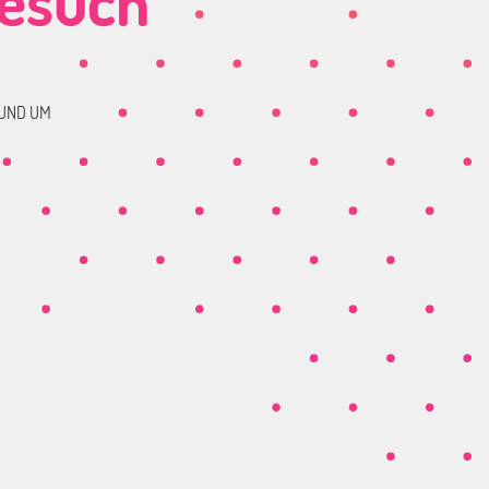
Besuch
RUND UM