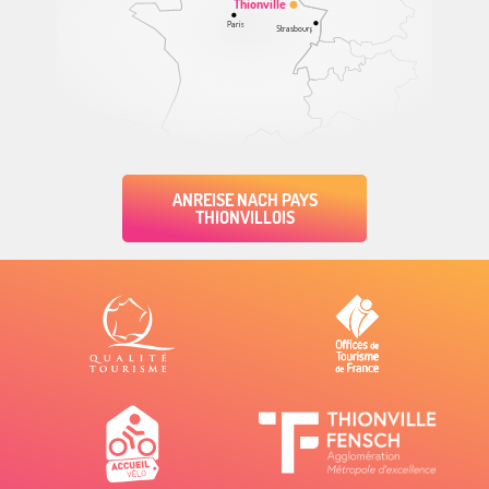
Thionville
Paris
Strasbourg
ANREISE NACH PAYS
THIONVILLOIS