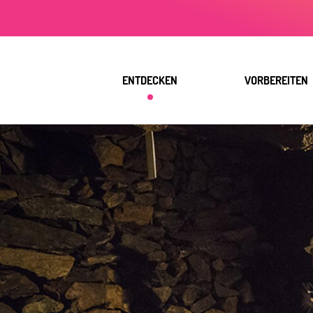
Aller
au
contenu
principal
ENTDECKEN
VORBEREITEN