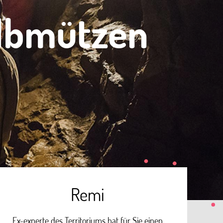
elbmützen
Remi
Ex-experte des Territoriums hat für Sie einen