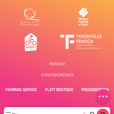
IMPRESSUM
VERKAUFSBEDINGUNGEN
Zeitplan
FAHRRAD-SERVICE
PLATT BOUTIQUE
PRESSEBEREICH
Per E-Mail
kontaktieren