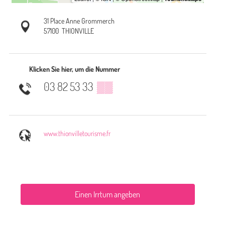
31 Place Anne Grommerch
57100
THIONVILLE
Klicken Sie hier, um die Nummer
03 82 53 33
▒▒
www.thionvilletourisme.fr
Einen Irrtum angeben