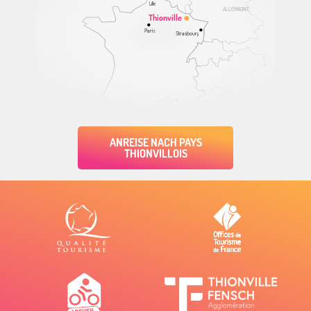
Lille
ALLEMAGNE
Thionville
Paris
Strasbourg
ANREISE NACH PAYS
THIONVILLOIS