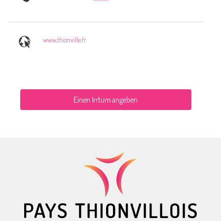
www.thionville.fr
Einen Irrtum angeben