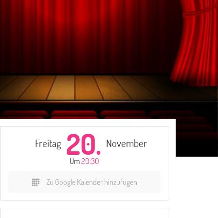
20.
Freitag
November
Um
20:30
Zu Google Kalender hinzufügen