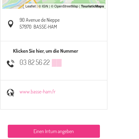
90 Avenue de Nieppe
57970
BASSE-HAM
Klicken Sie hier, um die Nummer
03 82 56 22
▒▒
www.basse-ham.fr
Einen Irrtum angeben