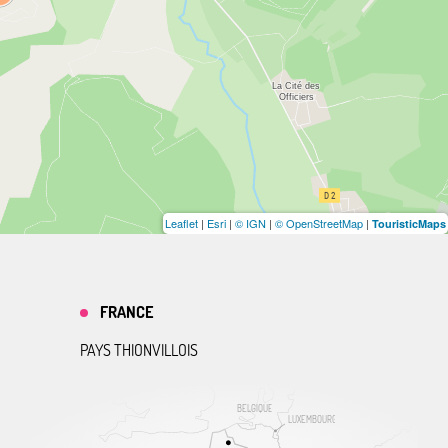
Leaflet
|
Esri
|
© IGN
|
© OpenStreetMap
|
TouristicMaps
FRANCE
PAYS THIONVILLOIS
BELGIQUE
LUXEMBOURG