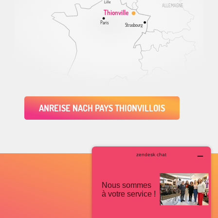
Lille
ALLEMAGNE
Thionville
Paris
Strasbourg
ANREISE NACH PAYS THIONVILLOIS