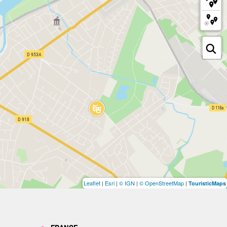
Leaflet
|
Esri
|
© IGN
|
© OpenStreetMap
|
TouristicMaps