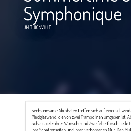
Symphonique
UM THIONVILLE
Sechs einsame Akrobaten treffen sich auf einer schwin
Plexiglaswand, die von zwei Trampolinen umgeben ist.
Schauspieler ihrer Wünsche und Zweifel, erforscht jede F
ihre Schattenseiten und ihren verborgenen Mut. Den Mu