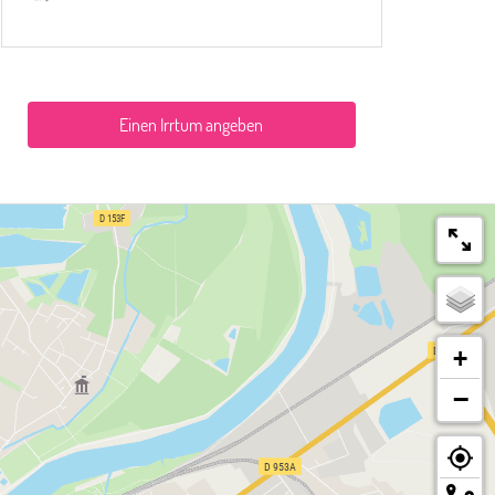
Einen Irrtum angeben
+
−