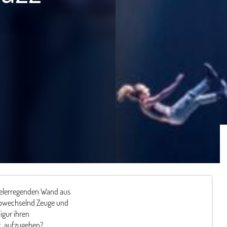
delerregenden Wand aus
 Abwechselnd Zeuge und
igur ihren
t, aufzugeben?