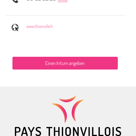
www.thionville.fr
Einen Irrtum angeben