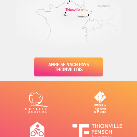
Lille
ALLEMAGNE
Thionville
Paris
Strasbourg
ANREISE NACH PAYS
THIONVILLOIS