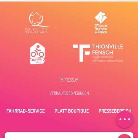
IMPRESSUM
Beschreibung
VERKAUFSBEDINGUNGEN
Zeitplan
FAHRRAD-SERVICE
PLATT BOUTIQUE
PRESSEBEREICH
Per E-Mail
kontaktieren