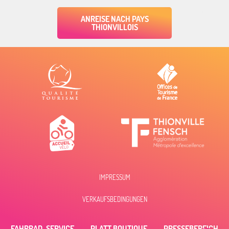
ANREISE NACH PAYS
THIONVILLOIS
IMPRESSUM
Beschreibung
VERKAUFSBEDINGUNGEN
Zeitplan
FAHRRAD-SERVICE
PLATT BOUTIQUE
PRESSEBEREICH
Per E-Mail