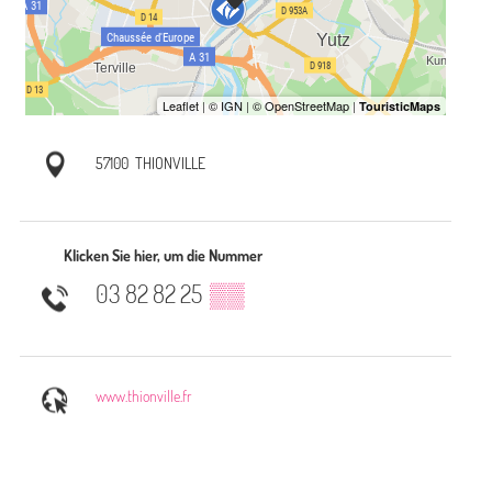
57100
THIONVILLE
Klicken Sie hier, um die Nummer
03 82 82 25
▒▒
www.thionville.fr