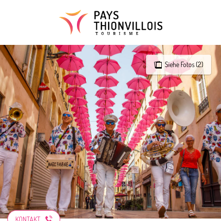
Aller
au
contenu
principal
Siehe Fotos (2)
KONTAKT