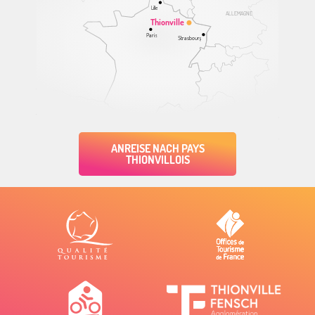
Lille
ALLEMAGNE
Thionville
Paris
Strasbourg
ANREISE NACH PAYS
THIONVILLOIS