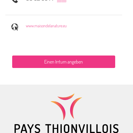
www.maisondelanature.eu
Einen Irrtum angeben