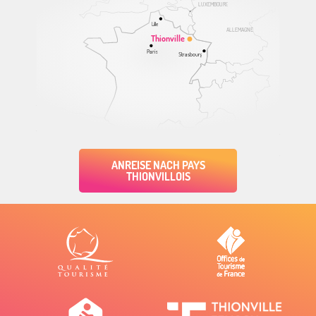
LUXEMBOURG
Lille
ALLEMAGNE
Thionville
Paris
Strasbourg
ANREISE NACH PAYS
THIONVILLOIS