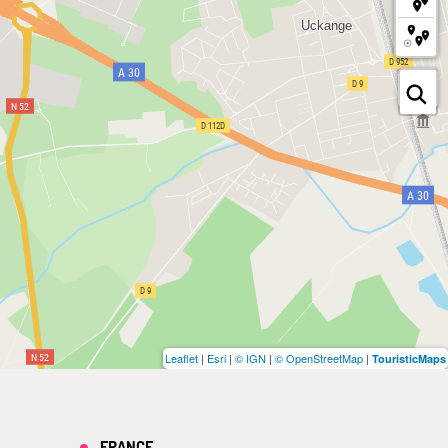
Leaflet
|
Esri
|
© IGN
|
© OpenStreetMap
|
TouristicMaps
FRANCE