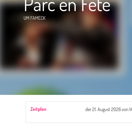
Parc en Fête
UM FAMECK
Zeitplan
der
21. August 2026
von 1