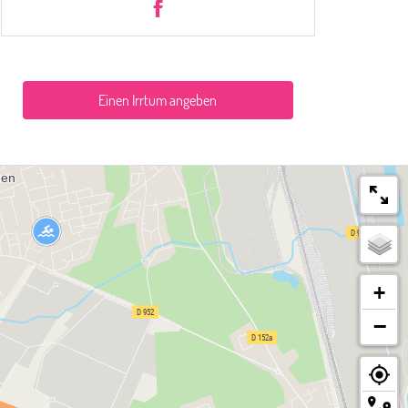
Einen Irrtum angeben
+
−