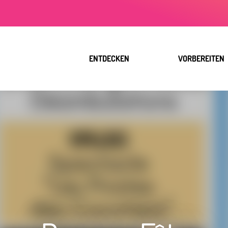
Aller
au
contenu
principal
ENTDECKEN
VORBEREITEN