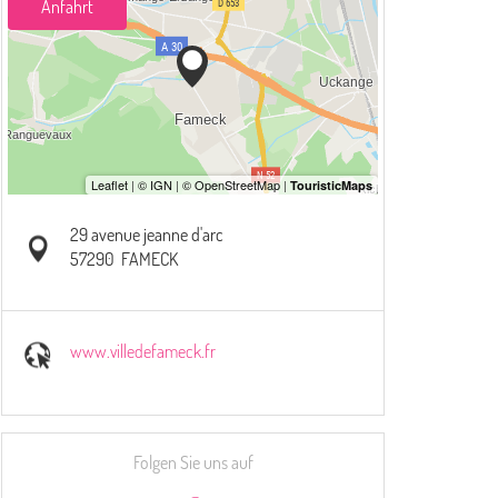
Anfahrt
29 avenue jeanne d'arc
57290
FAMECK
www.villedefameck.fr
Folgen Sie uns auf