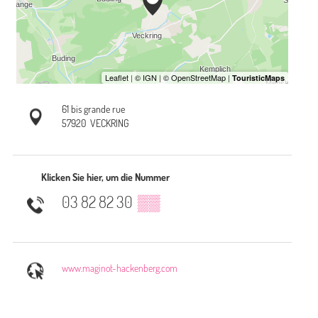
61 bis grande rue
57920
VECKRING
Klicken Sie hier, um die Nummer
03 82 82 30
▒▒
www.maginot-hackenberg.com