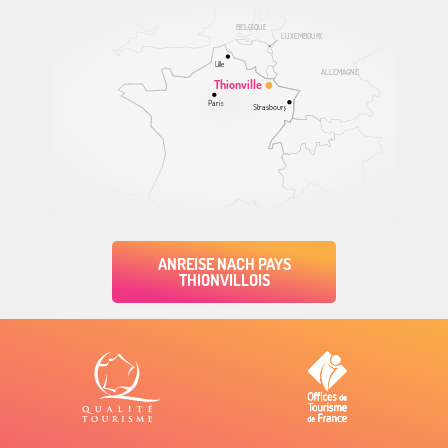
BELGIQUE
LUXEMBOURG
Lille
ALLEMAGNE
Thionville
Paris
Strasbourg
ANREISE NACH PAYS
THIONVILLOIS