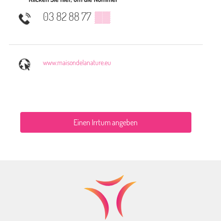
03 82 88 77
▒▒
www.maisondelanature.eu
Einen Irrtum angeben