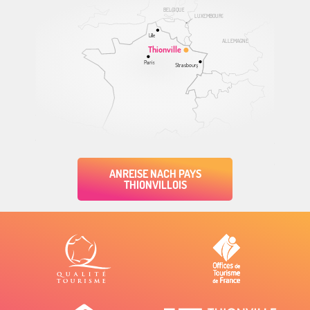
BELGIQUE
LUXEMBOURG
Lille
ALLEMAGNE
Thionville
Paris
Strasbourg
ANREISE NACH PAYS
THIONVILLOIS