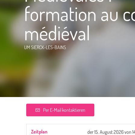
formation au 
médiéval
UM SIERCK-LES-BAINS
Per E-Mail kontaktieren
Zeitplan
der
15. August 2026
von 1