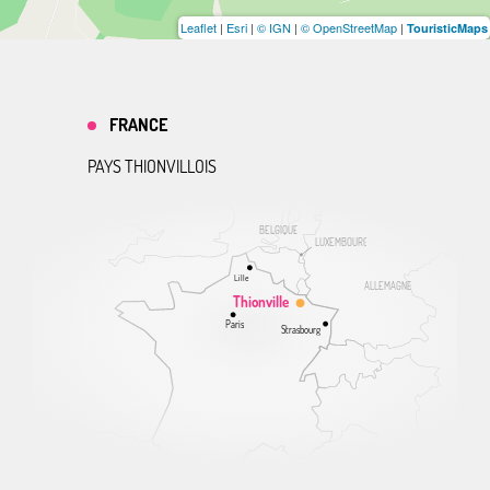
Leaflet
|
Esri
|
© IGN
|
© OpenStreetMap
|
TouristicMaps
FRANCE
PAYS THIONVILLOIS
BELGIQUE
LUXEMBOURG
Lille
ALLEMAGNE
Thionville
Paris
Strasbourg