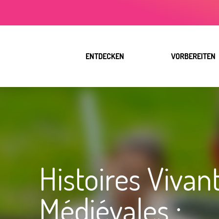
Aller
au
contenu
principal
ENTDECKEN
VORBEREITEN
Histoires Vivan
Médiévales :