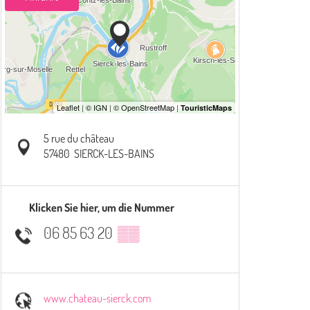
5 rue du château
57480
SIERCK-LES-BAINS
Klicken Sie hier, um die Nummer
06 85 63 20
▒▒
www.chateau-sierck.com