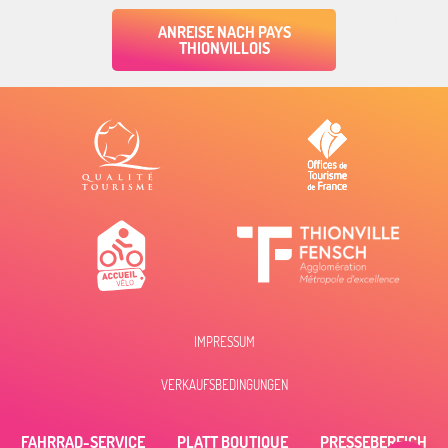
ANREISE NACH PAYS
THIONVILLOIS
IMPRESSUM
VERKAUFSBEDINGUNGEN
Zeitplan
FAHRRAD-SERVICE
PLATT BOUTIQUE
PRESSEBEREICH
Per E-Mail