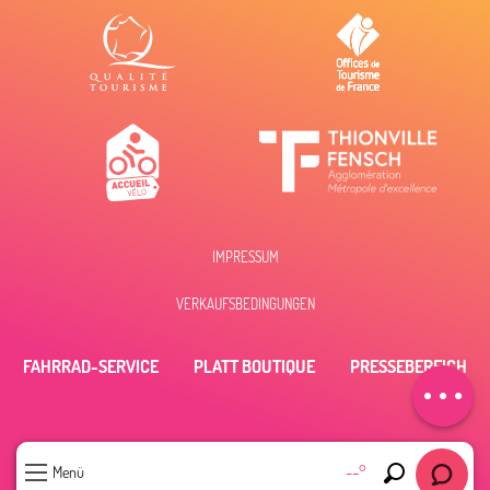
IMPRESSUM
Beschreibung
VERKAUFSBEDINGUNGEN
Öffnungen
FAHRRAD-SERVICE
PLATT BOUTIQUE
PRESSEBEREICH
Per E-Mail
kontaktieren
--°
Menü