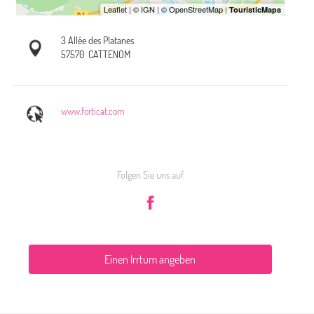
3 Allée des Platanes
57570
CATTENOM
www.forticat.com
Folgen Sie uns auf
Einen Irrtum angeben