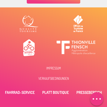
IMPRESSUM
VERKAUFSBEDINGUNGEN
Zeitplan
FAHRRAD-SERVICE
PLATT BOUTIQUE
PRESSEBEREICH
Per E-Mail
kontaktieren