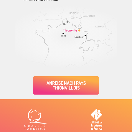
BELGIQUE
LUXEMBOURG
Lille
ALLEMAGNE
Thionville
Paris
Strasbourg
ANREISE NACH PAYS
THIONVILLOIS