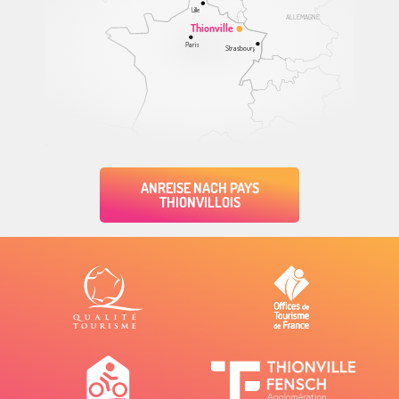
Lille
ALLEMAGNE
Thionville
Paris
Strasbourg
ANREISE NACH PAYS
THIONVILLOIS