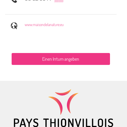
www.maisondelanature.eu
Einen Irrtum angeben