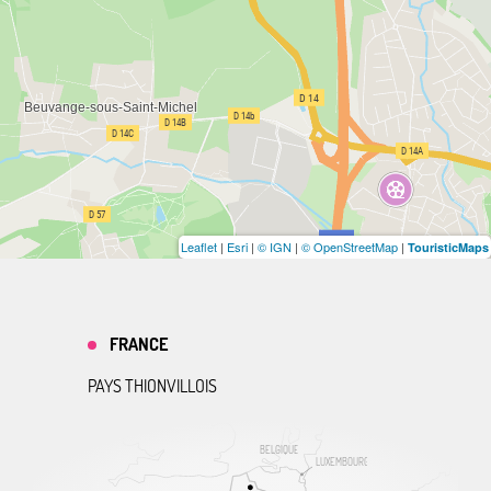
Leaflet
|
Esri
|
© IGN
|
© OpenStreetMap
|
TouristicMaps
FRANCE
PAYS THIONVILLOIS
BELGIQUE
LUXEMBOURG