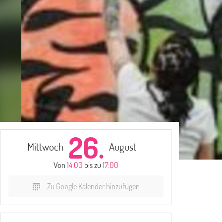
26.
Mittwoch
August
Von
14:00
bis zu
17:00
Zu Google Kalender hinzufügen