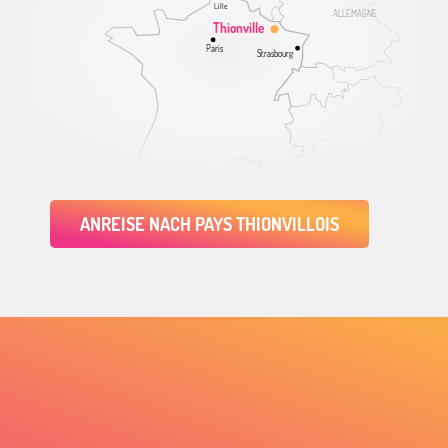
Lille
ALLEMAGNE
Thionville
Paris
Strasbourg
ANREISE NACH PAYS THIONVILLOIS