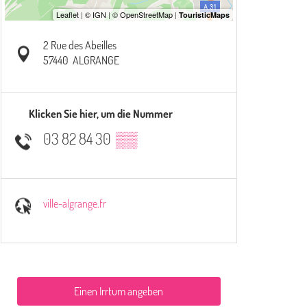
2 Rue des Abeilles
57440
ALGRANGE
Klicken Sie hier, um die Nummer
03 82 84 30
▒▒
ville-algrange.fr
Einen Irrtum angeben