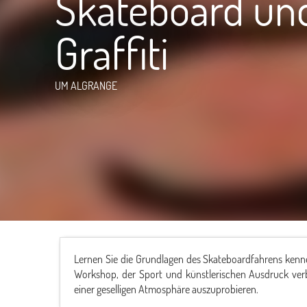
Skateboard un
Graffiti
UM ALGRANGE
Lernen Sie die Grundlagen des Skateboardfahrens kennen
Workshop, der Sport und künstlerischen Ausdruck verbin
einer geselligen Atmosphäre auszuprobieren.