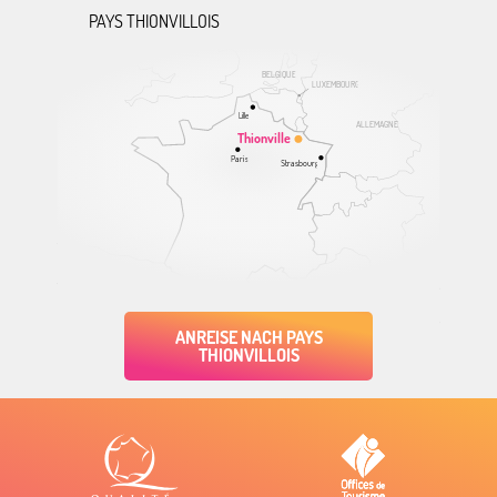
PAYS THIONVILLOIS
BELGIQUE
LUXEMBOURG
Lille
ALLEMAGNE
Thionville
Paris
Strasbourg
ANREISE NACH PAYS
THIONVILLOIS