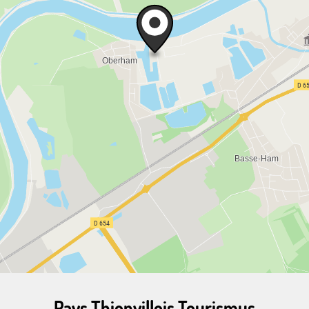
Pays Thionvillois Tourismus