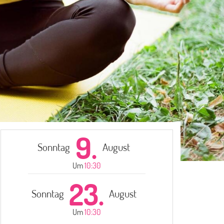
9.
Sonntag
August
Um
10:30
23.
Sonntag
August
Um
10:30