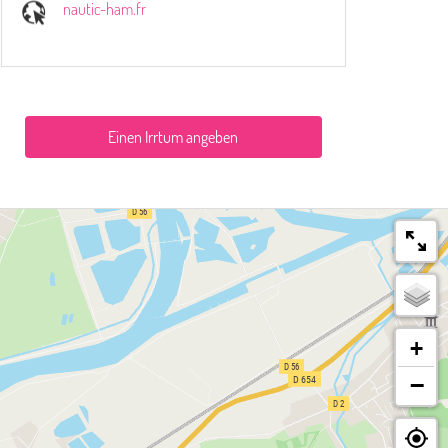
nautic-ham.fr
Einen Irrtum angeben
+
−