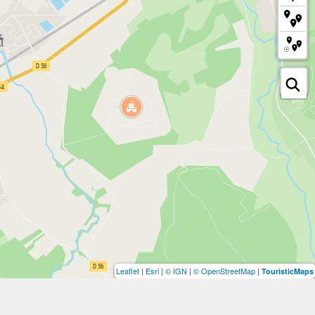
Leaflet
|
Esri
|
© IGN
|
© OpenStreetMap
|
TouristicMaps