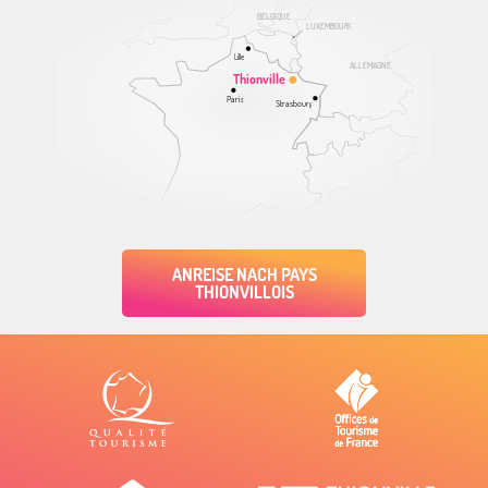
BELGIQUE
LUXEMBOURG
Lille
ALLEMAGNE
Thionville
Paris
Strasbourg
ANREISE NACH PAYS
THIONVILLOIS