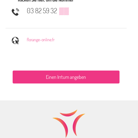
03 82 59 32
▒▒
florange-online.fr
Einen Irrtum angeben