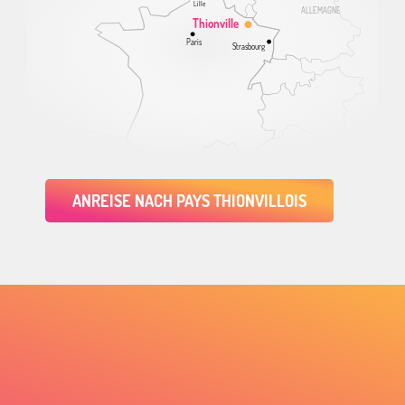
Lille
ALLEMAGNE
Thionville
Paris
Strasbourg
ANREISE NACH PAYS THIONVILLOIS