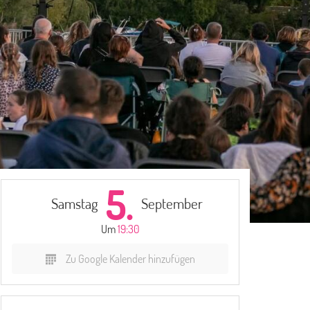
5.
Samstag
September
Um
19:30
Zu Google Kalender hinzufügen