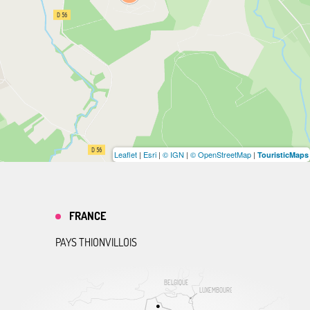
Leaflet
|
Esri
|
© IGN
|
© OpenStreetMap
|
TouristicMaps
FRANCE
PAYS THIONVILLOIS
BELGIQUE
LUXEMBOURG