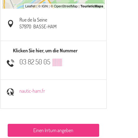
Rue de la Seine
57970
BASSE-HAM
Klicken Sie hier, um die Nummer
03 82 50 05
▒▒
nautic-ham.fr
Einen Irrtum angeben