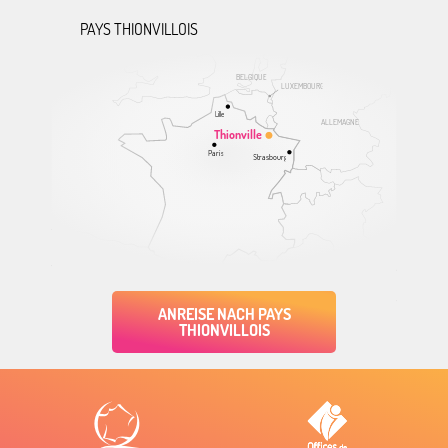
PAYS THIONVILLOIS
BELGIQUE
LUXEMBOURG
Lille
ALLEMAGNE
Thionville
Paris
Strasbourg
ANREISE NACH PAYS
THIONVILLOIS