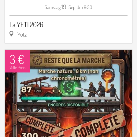
19.
Samstag
Sep
Um 9:30
La YETI 2026
Yutz
3 €
Volle Preis