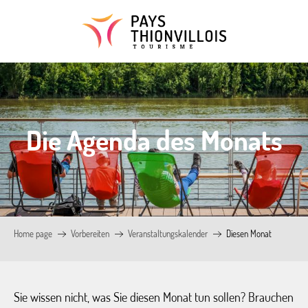
Aller
au
contenu
principal
Die Agenda des Monats
Home page
Vorbereiten
Veranstaltungskalender
Diesen Monat
Sie wissen nicht, was Sie diesen Monat tun sollen? Brauchen