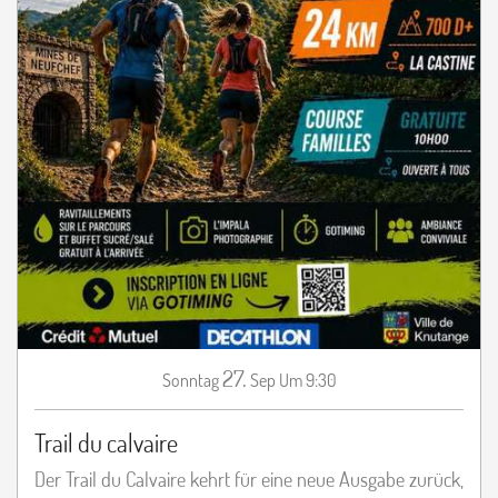
27.
Sonntag
Sep
Um 9:30
Trail du calvaire
Der Trail du Calvaire kehrt für eine neue Ausgabe zurück,