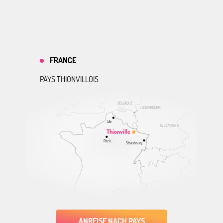
FRANCE
PAYS THIONVILLOIS
BELGIQUE
LUXEMBOURG
Lille
ALLEMAGNE
Thionville
Paris
Strasbourg
ANREISE NACH PAYS