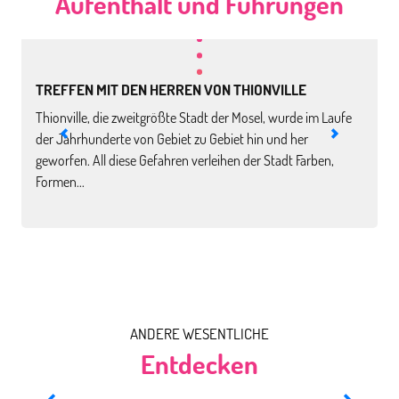
Aufenthalt und Führungen
pro person*
pro
TREFFEN MIT DEN HERREN VON THIONVILLE
Thionville, die zweitgrößte Stadt der Mosel, wurde im Laufe
D
der Jahrhunderte von Gebiet zu Gebiet hin und her
S
geworfen. All diese Gefahren verleihen der Stadt Farben,
D
Formen...
ANDERE WESENTLICHE
Entdecken