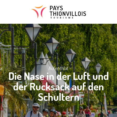
Aller
au
contenu
principal
Aufenthlat
Die Nase in der Luft und
der Rucksack auf den
Schultern