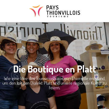
Aller
au
contenu
principal
Die Boutique en Platt
Wie eine Idee des Tourismusbüros von Thionville entstand,
um den lokalen Dialekt Platt und unsere regionale Kultur zu
feiern.