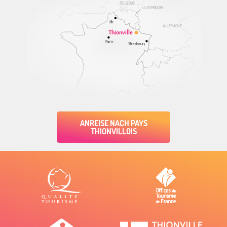
BELGIQUE
LUXEMBOURG
Lille
ALLEMAGNE
Thionville
Paris
Strasbourg
ANREISE NACH PAYS
THIONVILLOIS