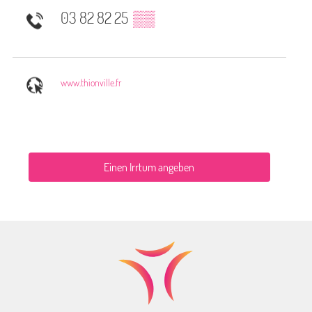
03 82 82 25
▒▒
www.thionville.fr
Einen Irrtum angeben