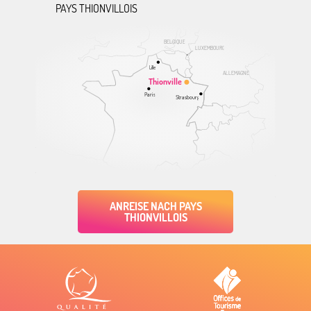
PAYS THIONVILLOIS
BELGIQUE
LUXEMBOURG
Lille
ALLEMAGNE
Thionville
Paris
Strasbourg
ANREISE NACH PAYS
THIONVILLOIS