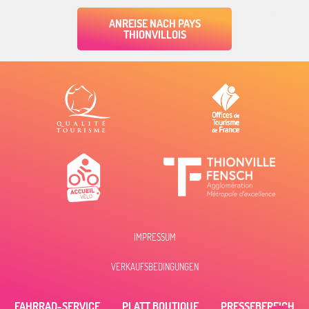
ANREISE NACH PAYS
THIONVILLOIS
IMPRESSUM
Beschreibung
VERKAUFSBEDINGUNGEN
Öffnungen
Per E-Mail
FAHRRAD-SERVICE
PLATT BOUTIQUE
PRESSEBEREICH