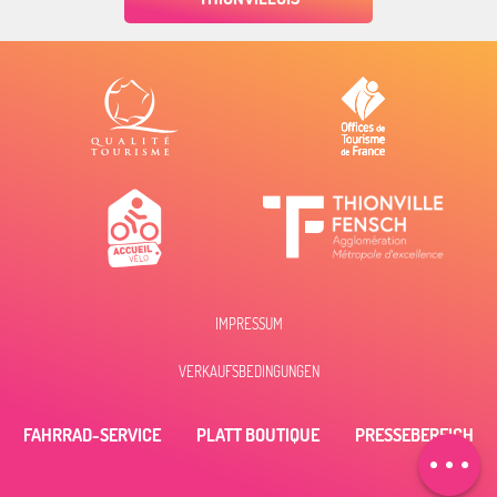
IMPRESSUM
Beschreibung
VERKAUFSBEDINGUNGEN
Öffnungen
Per E-Mail
FAHRRAD-SERVICE
PLATT BOUTIQUE
PRESSEBEREICH
kontaktieren