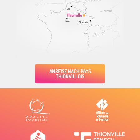
Lille
ALLEMAGNE
Thionville
Paris
Strasbourg
ANREISE NACH PAYS
THIONVILLOIS