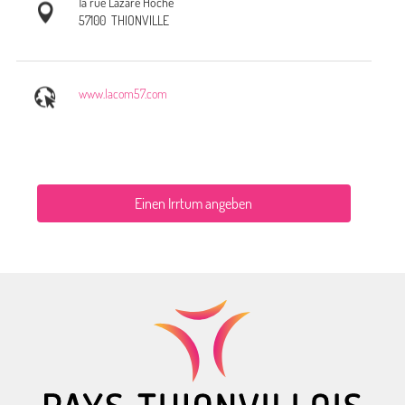
1a rue Lazare Hoche
57100
THIONVILLE
www.lacom57.com
Einen Irrtum angeben