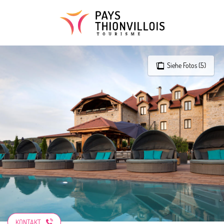
Aller
au
contenu
principal
Siehe Fotos (5)
KONTAKT