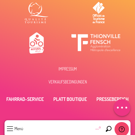
IMPRESSUM
Beschreibung
VERKAUFSBEDINGUNGEN
Öffnungen
FAHRRAD-SERVICE
PLATT BOUTIQUE
PRESSEBEREICH
Per E-Mail
kontaktieren
--°
Menü