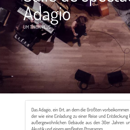
Adagio
UM THIONVILLE
Das Adagio, ein Ort, an dem die Größten vorbeikommen un
der wie eine Einladung zu einer Reise und Entdeckung kl
außergewöhnlichen Gebäude aus den 30er Jahren und 
Akustik und einem gepflegten Programm.