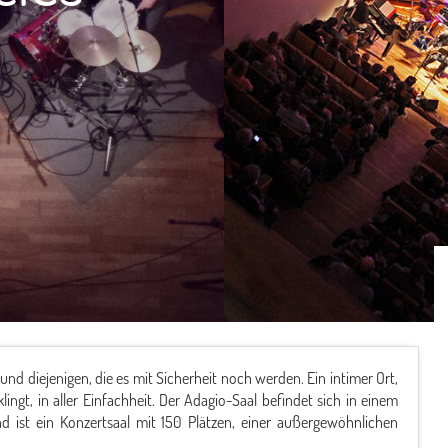
d diejenigen, die es mit Sicherheit noch werden. Ein intimer Ort,
ingt, in aller Einfachheit. Der Adagio-Saal befindet sich in einem
ist ein Konzertsaal mit 150 Plätzen, einer außergewöhnlichen