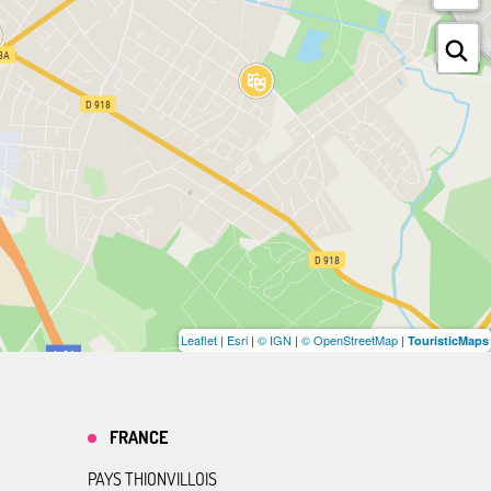
Leaflet
|
Esri
|
© IGN
|
© OpenStreetMap
|
TouristicMaps
FRANCE
PAYS THIONVILLOIS