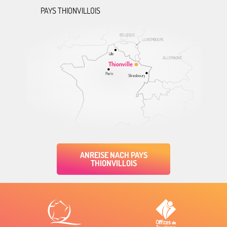
PAYS THIONVILLOIS
BELGIQUE
LUXEMBOURG
Lille
ALLEMAGNE
Thionville
Paris
Strasbourg
ANREISE NACH PAYS
THIONVILLOIS