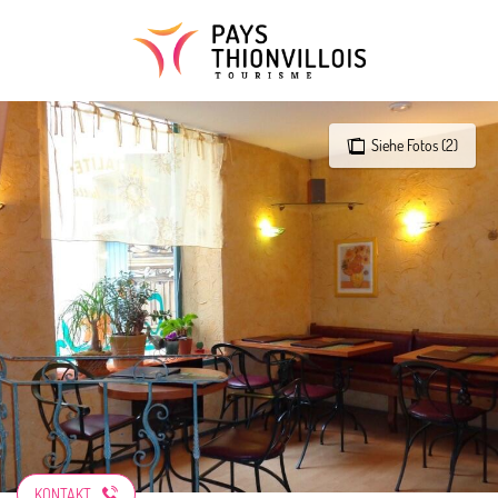
Aller
au
contenu
principal
Siehe Fotos (2)
KONTAKT