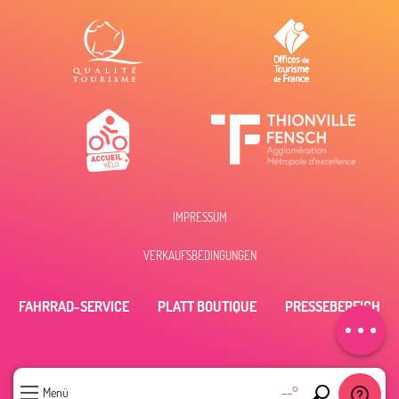
IMPRESSUM
Beschreibung
VERKAUFSBEDINGUNGEN
Öffnungen
Per E-Mail
FAHRRAD-SERVICE
PLATT BOUTIQUE
PRESSEBEREICH
kontaktieren
--°
Menü