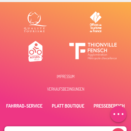
IMPRESSUM
Beschreibung
VERKAUFSBEDINGUNGEN
Öffnungen
FAHRRAD-SERVICE
PLATT BOUTIQUE
PRESSEBEREICH
Per E-Mail
kontaktieren